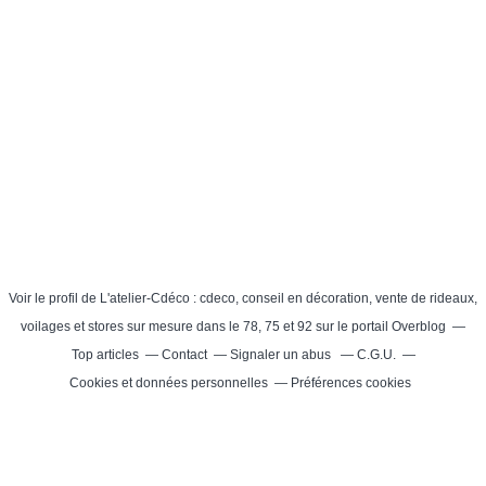
Theme: Nullified © 20
Voir le profil de
L'atelier-Cdéco : cdeco, conseil en décoration, vente de rideaux,
voilages et stores sur mesure dans le 78, 75 et 92
sur le portail Overblog
Top articles
Contact
Signaler un abus
C.G.U.
Cookies et données personnelles
Préférences cookies