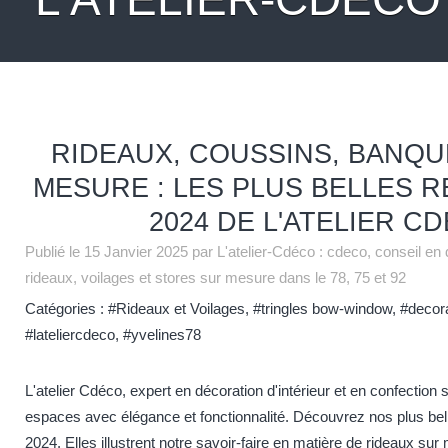
RIDEAUX, COUSSINS, BANQ
MESURE : LES PLUS BELLES R
2024 DE L'ATELIER C
Publié le
15 Janvier 2025
par L'atelier-Cdéco : cdeco, conseil en 
rideaux, voilages et stores sur mesure dans le 78, 75 et 92
Catégories :
#Rideaux et Voilages
,
#tringles bow-window
,
#decora
#lateliercdeco
,
#yvelines78
L'atelier Cdéco, expert en décoration d'intérieur et en confectio
espaces avec élégance et fonctionnalité. Découvrez nos plus bell
2024. Elles illustrent notre savoir-faire en matière de rideaux su