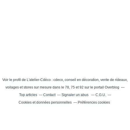
Theme: Nullified © 20
Voir le profil de
L'atelier-Cdéco : cdeco, conseil en décoration, vente de rideaux,
voilages et stores sur mesure dans le 78, 75 et 92
sur le portail Overblog
Top articles
Contact
Signaler un abus
C.G.U.
Cookies et données personnelles
Préférences cookies