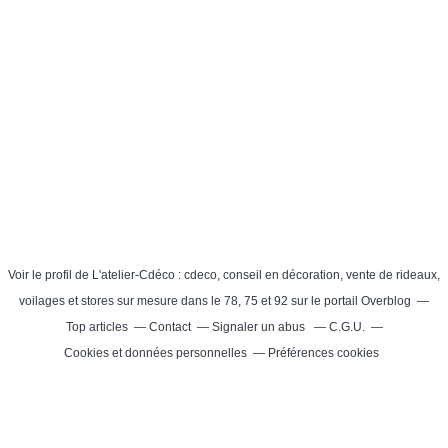
Theme: Nullified © 20
Voir le profil de
L'atelier-Cdéco : cdeco, conseil en décoration, vente de rideaux,
voilages et stores sur mesure dans le 78, 75 et 92
sur le portail Overblog
Top articles
Contact
Signaler un abus
C.G.U.
Cookies et données personnelles
Préférences cookies