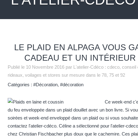
LE PLAID EN ALPAGA VOUS G
CADEAU ET UN INTÉRIEU
Publié le
10 Novembre 2016
par L'atelier-Cdéco : cdeco, conseil
rideaux, voilages et stores sur mesure dans le 78, 75 et 92
Catégories :
#Décoration
,
#décoration
Ce week-end c'es
du feu enveloppée dans un plaid douillet avec un bon livre. Si v
soirées et week-end enveloppé dans un plaid ou si vous souhaite
contactez
l'atelier-cdéco
. Céline a sélectionné pour
l'atelier-cdec
chez Christian Fischbacher plus doux que le cachemire. Ces plaid