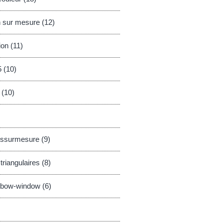
n sur mesure (12)
ion (11)
5 (10)
 (10)
ssurmesure (9)
triangulaires (8)
s bow-window (6)