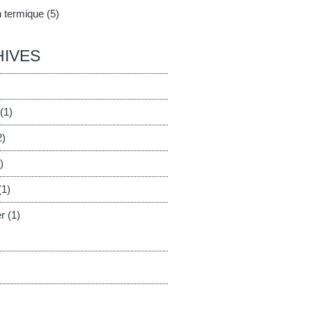
n termique (5)
IVES
(1)
2)
)
(1)
er
(1)