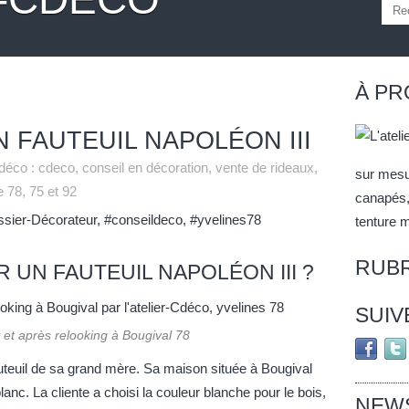
À P
 FAUTEUIL NAPOLÉON III
déco : cdeco, conseil en décoration, vente de rideaux,
sur mesu
 78, 75 et 92
canapés, 
ssier-Décorateur
,
#conseildeco
,
#yvelines78
tenture 
RUB
UN FAUTEUIL NAPOLÉON III ?
SUIV
 et après relooking à Bougival 78
auteuil de sa grand mère. Sa maison située à Bougival
anc. La cliente a choisi la couleur blanche pour le bois,
NEW