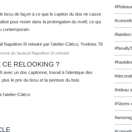
#Rideaux
é le tissu de façon à ce que le capiton du dos ne casse
#conseil
lisé pour rester dans la prolongation du motif, ce qui
du contemporain.
#latelier
#Neuilly9
tonné du fauteuil Napoléon III relooké
#hautdes
E CE RELOOKING ?
I avec un dos capitonné, travail à l'identique des
#decorati
us le prix du tissu et la peinture du bois.
#rideau 
 à
l'atelier-Cdéco
#Stores e
#amenage
CLE
#conseil