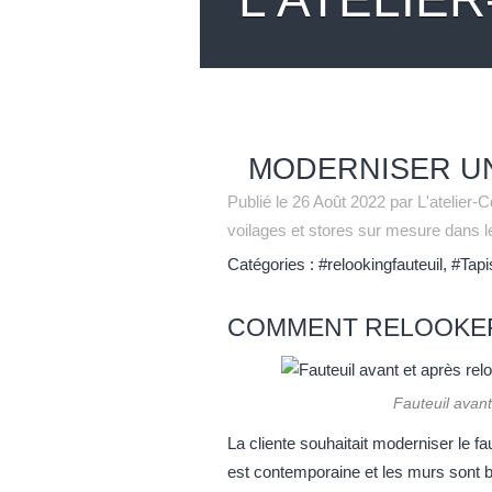
MODERNISER UN
Publié le
26 Août 2022
par L'atelier-C
voilages et stores sur mesure dans le
Catégories :
#relookingfauteuil
,
#Tapi
COMMENT RELOOKER 
Fauteuil avant
La cliente souhaitait moderniser le f
est contemporaine et les murs sont bl