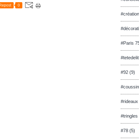
Repost
0
#créatio
#décorat
#Paris 7
#tetedelit
#92 (9)
#coussin
#rideaux 
#tringle
#78 (5)