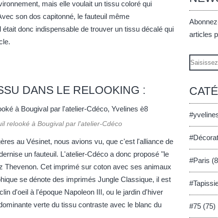
nvironnement, mais elle voulait un tissu coloré qui
vec son dos capitonné, le fauteuil même
Abonnez-
l était donc indispensable de trouver un tissu décalé qui
articles 
cle.
Email
SSU DANS LE RELOOKING :
CAT
#yveline
l relooké à Bougival par l'atelier-Cdéco
#Décorat
ères au Vésinet
, nous avions vu, que c'est l'alliance de
odernise un fauteuil.
L'atelier-Cdéco
a donc proposé
"le
#Paris (8
z Thevenon. Cet imprimé sur coton avec ses animaux
hique se dénote des imprimés Jungle Classique, il est
#Tapissi
n d'oeil à l'époque Napoleon III, ou le jardin d'hiver
dominante verte du tissu contraste avec le blanc du
#75 (75)