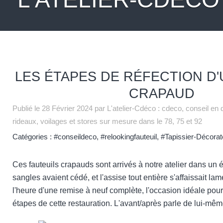
LES ÉTAPES DE RÉFECTION D'
CRAPAUD
Publié le
28 Février 2024
par L'atelier-Cdéco : cdeco, conseil en 
rideaux, voilages et stores sur mesure dans le 78, 75 et 92
Catégories :
#conseildeco
,
#relookingfauteuil
,
#Tapissier-Décorat
Ces fauteuils crapauds sont arrivés à notre atelier dans un é
sangles avaient cédé, et l'assise tout entière s'affaissait la
l'heure d'une remise à neuf complète, l'occasion idéale pour
étapes de cette restauration. L'avant/après parle de lui-mêm