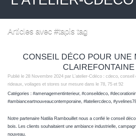
Articles avec #tapis tag
CONSEIL DÉCO POUR UNE 
CLAIREFONTAINE
Publié le
28 Novembre 2024
par L'atelier-Cdéco : cdeco, conseil
rideaux, voilages et stores sur mesure dans le 78, 75 et 92
Catégories :
#amenagementinterieur
,
#conseildeco
,
#decorationin
#ambianceartnouveaucontemporaine
,
#lateliercdeco
,
#yvelines7
Notre partenaire Natilia Rambouillet nous a confié le conseil dé
bois. Les clients souhaitaient une ambiance industrielle, campag
nouveau.