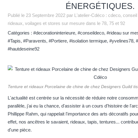
ÉNERGÉTIQUES.
Publié le
23 Septembre 2022
par L'atelier-Cdéco : cdeco, conseil
rideaux, voilages et stores sur mesure dans le 78, 75 et 92
Catégories :
#decorationinterieure
,
#conseildeco
,
#rideau sur me
#Tapis
,
#Paravents
,
#Portiere
,
#isolation termique
,
#yvelines78
,
#
#hautdeseine92
Tenture et rideaux Porcelaine de chine de chez Designers Guild tis
L'actualité est centrée sur la nécessité de réduire notre consom
parallèle, j'ai eu la chance, d'assister à un cours d'histoire de l'ar
Phillippe Rahm
, qui rappelait l'importance des arts décoratifs pou
effet, nos ancêtres le savaient, rideaux, tapis, tentures... contrib
d'une pièce.